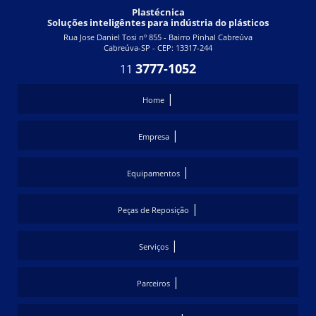
UNIDADE DE ÁGUA GELADA
Plastécnica
Soluções inteligêntes para indústria do plásticos
UNIDADE DE ÁGUA GELADA CHILLER
Rua Jose Daniel Tosi nº 855 - Bairro Pinhal Cabreúva
Cabreúva-SP - CEP: 13317-244
UNIDADE DE ÁGUA GELADA PARA INJETORAS
3777-1052
11
UNIDADE DE REFRIGERAÇÃO DE ÁGUA
|
Home
|
Empresa
|
Equipamentos
|
Peças de Reposição
|
Serviços
|
Parceiros