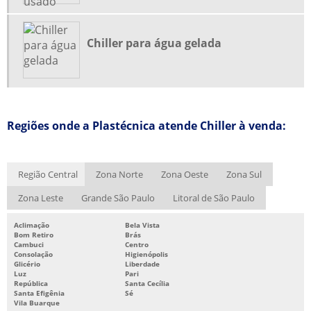
MOINHO PARA PLÁSTICO PREÇO
PENEIRA MOLECULAR
Chiller para água gelada
PENEIRA MOLECULAR FORNECEDORES
PENEIRA MOLECULAR PREÇO
PROJETO DE REFRIGERAÇÃO INDUSTRIAL
Regiões onde a Plastécnica atende Chiller à venda:
REFORMA DE MOINHOS
SISTEMA CHILLER DE REFRIGERAÇÃO
SISTEMA DE ÁGUA GELADA
Região Central
Zona Norte
Zona Oeste
Zona Sul
SISTEMA DE ÁGUA GELADA CHILLER
Zona Leste
Grande São Paulo
Litoral de São Paulo
SISTEMA DE ÁGUA GELADA INDUSTRIAL
Aclimação
Bela Vista
Bom Retiro
Brás
SISTEMA DE REFRIGERAÇÃO CHILLER
Cambuci
Centro
Consolação
Higienópolis
SISTEMA DE REFRIGERAÇÃO INDUSTRIAL
Glicério
Liberdade
Luz
Pari
SISTEMA DE REFRIGERAÇÃO INDUSTRIAL CHILLER
República
Santa Cecília
Santa Efigênia
Sé
Vila Buarque
SISTEMA DE RESFRIAMENTO DE ÁGUA