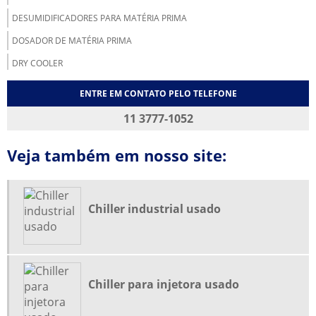
DESUMIDIFICADORES PARA MATÉRIA PRIMA
DOSADOR DE MATÉRIA PRIMA
DRY COOLER
DRY COOLER INDUSTRIAL
ENTRE EM CONTATO PELO TELEFONE
EMPRESA DE REFRIGERAÇÃO INDUSTRIAL EM SP
11 3777-1052
EMPRESA REFRIGERAÇÃO INDUSTRIAL
Veja também em nosso site:
EQUIPAMENTOS DE REFRIGERAÇÃO INDUSTRIAL
FABRICANTE DE CHILLER
FABRICANTE DE CHILLER SP
Chiller industrial usado
MANUTENÇÃO CORRETIVA EM CHILLERS
MANUTENÇÃO CORRETIVA EM UNIDADES DE ÁGUA GELADA
MANUTENÇÃO DE CHILLER
Chiller para injetora usado
MANUTENÇÃO PREVENTIVA EM CHILLER
MOINHO PARA PLÁSTICO