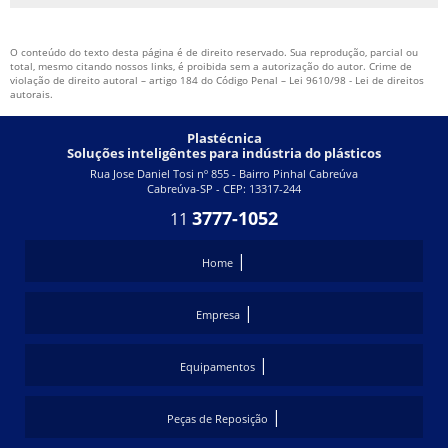
TERMORREGULADOR INDUSTRIAL
O conteúdo do texto desta página é de direito reservado. Sua reprodução, parcial ou
TERMORREGULADORES
total, mesmo citando nossos links, é proibida sem a autorização do autor. Crime de
violação de direito autoral – artigo 184 do Código Penal –
Lei 9610/98 - Lei de direitos
TERMORREGULADORES DE ÁGUA
autorais
.
TERMORREGULADORES DE TEMPERATURA
Plastécnica
Soluções inteligêntes para indústria do plásticos
UNIDADE DE ÁGUA GELADA
Rua Jose Daniel Tosi nº 855 - Bairro Pinhal Cabreúva
UNIDADE DE ÁGUA GELADA CHILLER
Cabreúva-SP - CEP: 13317-244
3777-1052
11
UNIDADE DE ÁGUA GELADA PARA INJETORAS
UNIDADE DE REFRIGERAÇÃO DE ÁGUA
|
Home
|
Empresa
|
Equipamentos
|
Peças de Reposição