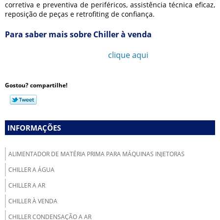
corretiva e preventiva de periféricos, assistência técnica eficaz,
reposição de peças e retrofiting de confiança.
Para saber mais sobre Chiller à venda
Ligue para
11 3777-1052
ou
clique aqui
e entre em
contato por email.
Gostou? compartilhe!
INFORMAÇÕES
ALIMENTADOR DE MATÉRIA PRIMA PARA MÁQUINAS INJETORAS
CHILLER A ÁGUA
CHILLER A AR
CHILLER À VENDA
CHILLER CONDENSAÇÃO A AR